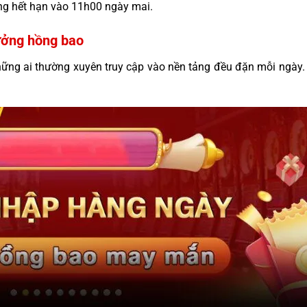
ưởng hết hạn vào 11h00 ngày mai.
ưởng hồng bao
ững ai thường xuyên truy cập vào nền tảng đều đặn mỗi ngày. 