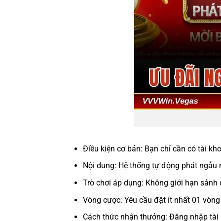
Điều kiện cơ bản: Bạn chỉ cần có tài 
Nội dung: Hệ thống tự động phát ngẫu 
Trò chơi áp dụng: Không giới hạn sảnh 
Vòng cược: Yêu cầu đặt ít nhất 01 vòng
Cách thức nhận thưởng: Đăng nhập tài k