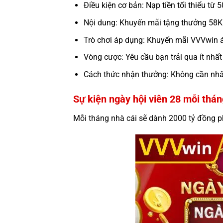
Điều kiện cơ bản: Nạp tiền tối thiểu từ 
Nội dung: Khuyến mãi tặng thưởng 58K 
Trò chơi áp dụng: Khuyến mãi VVVwin 
Vòng cược: Yêu cầu bạn trải qua ít nhất
Cách thức nhận thưởng: Không cần nhấn 
Sự kiện ngày hội viên 28 mỗi thán
Mỗi tháng nhà cái sẽ dành 2000 tỷ đồng p