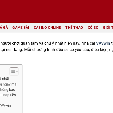
Á GÀ
GAME BÀI
CASINO ONLINE
THỂ THAO
XỔ SỐ
GIỚI 
 người chơi quan tâm và chú ý nhất hiện nay. Nhà cái
VVVwin
t
tại nền tảng. Mỗi chương trình đều sẽ có yêu cầu, điều kiện, 
t nhất
ng ngày mai
 hồng bao
u nạp tiền
 VVVwin