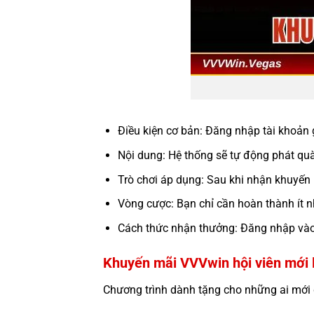
Điều kiện cơ bản: Đăng nhập tài khoản 
Nội dung: Hệ thống sẽ tự động phát quà 
Trò chơi áp dụng: Sau khi nhận khuyến
Vòng cược: Bạn chỉ cần hoàn thành ít nh
Cách thức nhận thưởng: Đăng nhập vào 
Khuyến mãi VVVwin hội viên mới l
Chương trình dành tặng cho những ai mới đ