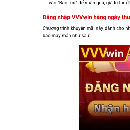
vào “Bao lì xì” để nhận quà, giá trị th
Đăng nhập VVVwin hàng ngày th
Chương trình khuyến mãi này dành cho nh
bao may mắn như sau: