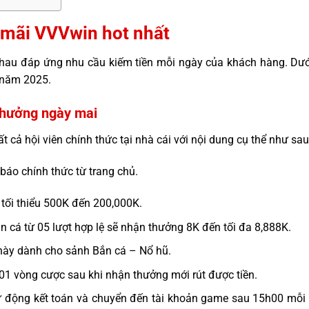
 mãi VVVwin hot nhất
hau đáp ứng nhu cầu kiếm tiền mỗi ngày của khách hàng. Dướ
 năm 2025.
thưởng ngày mai
t cả hội viên chính thức tại nhà cái với nội dung cụ thể như sau
báo chính thức từ trang chủ.
 tối thiểu 500K đến 200,000K.
 cá từ 05 lượt hợp lệ sẽ nhận thưởng 8K đến tối đa 8,888K.
ày dành cho sảnh Bắn cá – Nổ hũ.
01 vòng cược sau khi nhận thưởng mới rút được tiền.
ự động kết toán và chuyển đến tài khoản game sau 15h00 mỗi 