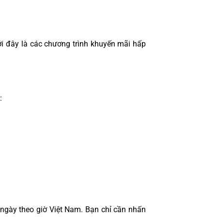
i đây là các chương trình khuyến mãi hấp
:
ngày theo giờ Việt Nam. Bạn chỉ cần nhấn