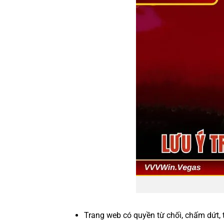
Trang web có quyền từ chối, chấm dứt, 