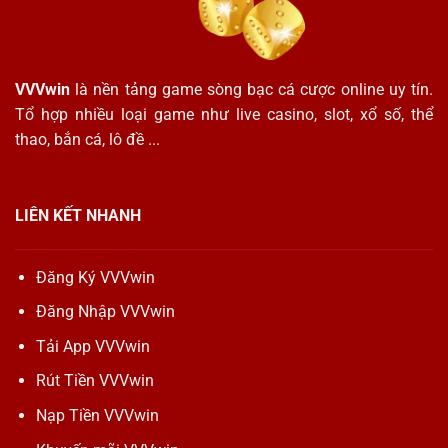
VVVwin
là nền tảng game sòng bạc cá cược online uy tín.
Tổ hợp nhiều loại game như live casino, slot, xổ số, thể
thao, bắn cá, lô đề ...
LIÊN KẾT NHANH
Đăng Ký VVVwin
Đăng Nhập VVVwin
Tải App VVVwin
Rút Tiền VVVwin
Nạp Tiền VVVwin